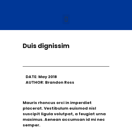
Duis dignissim
DATE: May 2018
AUTHOR: Brandon Ross
Mauris rhoncus orci in imperdiet
placerat. Vestibulum euismod nisl
suscipit ligula volutpat, a feugiat urna
maximus. Aenean accumsan id mi nec
semper.