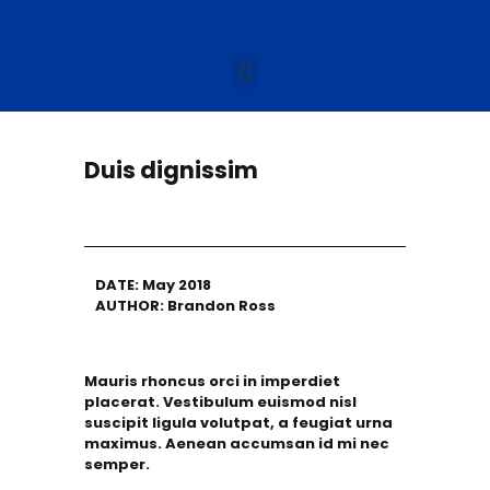
Duis dignissim
DATE: May 2018
AUTHOR: Brandon Ross
Mauris rhoncus orci in imperdiet
placerat. Vestibulum euismod nisl
suscipit ligula volutpat, a feugiat urna
maximus. Aenean accumsan id mi nec
semper.